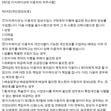
[
제
5
장
이지케이션
와 이용자의 의무사항
]
제
14
조
(
개인정보보호
)
①
'이지케이션
'
는 이용자의 정보수집시 구매계약 이행에 필요한 최소한의 정보를
수집합니다
.
다음 사항을 필수사항으로 하며 그 외 사항은 선택사항으로 합니다
.
1.
성명
2.
이메일
3.
연락처
②
'이지케이션
'
이용자의 개인식별이 가능한 개인정보를 수집하는 때에는 이하 각
호의 경우를 제외하고는 반드시 당해 이용자의 동의를 받습니다
.
1.
법률에 특별한 규정이 있는 경우
2.
전자거래 계약의 이행을 위해서 필요한 경우
3.
재화등의 제공에 따른 요금정산을 위하여 필요한 경우
③제공된 개인정보는 이용자의 동의없이 목적외의 이용이나 제
3
자에게 제공 할 수
없으며
,
이에 대한 모든 책임은
'이지케이션
'
가 책임을 집니다
.
다만
,
다음의 경우에
는 예외로 합니다
.
1.
배송업무상 배송업체에게 배송에 필요한 최소한의 이용자의 정보
(
성명
,
주소
,
전
화번호
)
를 알려주는 경우
2.
통계작성
,
학술연구 또는 시장조사를 위하여 필요한 경우로서 특정개인을 식별할
수 없는 형태로 제공하는 경우
④
'이지케이션
'
가 제
2
항과 제
3
항에 의해 이용자의 동의를 받아야 하는 경우에는 개
인정보관리 책임자의 신원
(
소속
,
성명 및 전화번호 기타 연락처
),
정보의 수집목적
및 이용목적
,
제
3
자에 대한 정보제공 관련사항
(
제공
+
받는자
,
제공목적 및 제공할