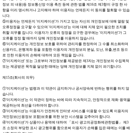
정보 의 내용
)
등 정보통신망 이용 촉진 등에 관한 법률 제
16
조 제
3
항이 규정 한 사
항을 미리 명시하거나 고지해야 하며 이용자는 언제든지 이 동의를 철회할 수 있습
니다
.
⑤이용자는 언제든지
'이지케이션
'
가 가지고 있는 자신의 개인정보에 대해 열람 및
오류정정을 요구할 수 있으며
'이지케이션
'
는 이에 대해 지체 없이 필요한 조치를
취할 의무를 집니다
.
이용자가 오류의 정정을 요구한 경우에는
'이지케이션
'
가 그
오류를 정정 할 때까지 당해 개인정보를 이용하지 않습니다
.
⑥
'이지케이션
'
는 개인정보 보호를 위하여 관리자를 한정하여 그 수를 최소화하며
신용카드
,
은행계좌 등을 포함한 이용자의 개인정보의 분실
,
도난
,
유출
,
변조 등으
로 인한 이용자의 손해에 대하여 모든 책임을 집니다
.
⑦
'이지케이션
'
또는 그로부터 개인정보를 제공받은 제
3
자는 개인정보의 수집목적
또는 제공받은 목적을 달성한 때에는 당해 개인정보를 지체 없이 파기합니다
.
제
15
조
(
회사의 의무
)
①
'이지케이션
'
는 법령과 이 약관이 금지하거나 공서양속에 반하는 행위를 하지 않
습니다
.
②
'이지케이션
'
는 이 약관이 정하는 바에 따라 지속적이고
,
안정적으로 재화·용역을
제공하는데 최선을 다하여야 합니다
.
③
'이지케이션
'
는 이용자가 안전하게 인터넷 서비스를 이용할 수 있도록 이용자의
개인정보
(
신용정보 포함
)
보호를 위한 보안 시스템을 갖추어야 합니다
.
④
'이지케이션
'
가 상품이나 용역에 대하여 「표시·광고의공정화에관한법률」 제
3
조 소정의 부당한 표시·광고행위를 함으로써 이용자가 손해를 입은 때에는 이를 배