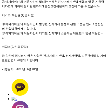
④
'이지케이션
'
와 이용자간에 발생한 분쟁은 전자거래기본법 제
28
조 및 동 시행령
제
15
조에 의하여 설치된 전자거래분쟁조정위원회의 조정에 따를 수 있습니다
.
제
21
조
(
재판권 및 준거법
)
①
'이지케이션
'
와 이용자간에 발생한 전자거래 분쟁에 관한 소송은 민사소송법상
의 관할법원에 제기합니다
.
②
'이지케이션
'
와 이용자간에 제기된 전자거래 소송에는 대한민국 법을 적용합니
다
.
제
22
조
(
약관외 준칙
)
당 약관에 명시되지 않은 사항은 전자거래 기본법
,
전자서명법
,
방문판매법 및 기타
관련법령의 규정에 의합니다
.
시행일자
: 2021
년
06
월
01
일