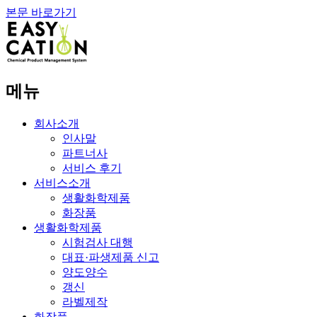
본문 바로가기
메뉴
회사소개
인사말
파트너사
서비스 후기
서비스소개
생활화학제품
화장품
생활화학제품
시험검사 대행
대표·파생제품 신고
양도양수
갱신
라벨제작
화장품