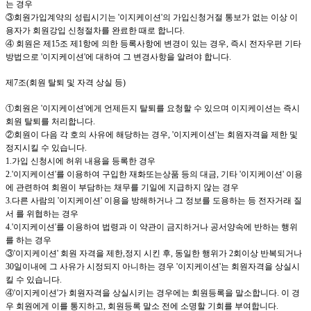
는 경우
③회원가입계약의 성립시기는
'이지케이션
'
의 가입신청거절 통보가 없는 이상 이
용자가 회원강입 신청절차를 완료한 때로 합니다
.
④ 회원은 제
15
조 제
1
항에 의한 등록사항에 변경이 있는 경우
,
즉시 전자우편 기타
방법으로
'이지케이션
'
에 대하여 그 변경사항을 알려야 합니다
.
제
7
조
(
회원 탈퇴 및 자격 상실 등
)
①회원은
'이지케이션
'
에게 언제든지 탈퇴를 요청할 수 있으며
이지케이션
는 즉시
회원 탈퇴를 처리합니다
.
②회원이 다음 각 호의 사유에 해당하는 경우
, '이지케이션
'
는 회원자격을 제한 및
정지시킬 수 있습니다
.
1.
가입 신청시에 허위 내용을 등록한 경우
2.'이지케이션
'
를 이용하여 구입한 재화또는상품 등의 대금
,
기타
'이지케이션
'
이용
에 관련하여 회원이 부담하는 채무를 기일에 지급하지 않는 경우
3.
다른 사람의
'이지케이션
'
이용을 방해하거나 그 정보를 도용하는 등 전자거래 질
서 를 위협하는 경우
4.'이지케이션
'
를 이용하여 법령과 이 약관이 금지하거나 공서양속에 반하는 행위
를 하는 경우
③
'이지케이션
'
회원 자격을 제한
,
정지 시킨 후
,
동일한 행위가
2
회이상 반복되거나
30
일이내에 그 사유가 시정되지 아니하는 경우
'이지케이션
'
는 회원자격을 상실시
킬 수 있습니다
.
④
'이지케이션
'
가 회원자격을 상실시키는 경우에는 회원등록을 말소합니다
.
이 경
우 회원에게 이를 통지하고
,
회원등록 말소 전에 소명할 기회를 부여합니다
.