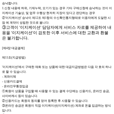
승낙합니다
.
1.
신청 내용에 허위
,
기재누락
,
오기가 있는 경우 기타 구매신청에 승낙하는 것이
이
지케이션
기술상
,
및 업무 수행상 현저히 지장이 있다고 판단하는 경우
②
'이지케이션
'
승낙이 제
12
조 제
1
항의 수신확인통지형태로 이용자에게 도달한 시
점 에 계약이 성립한 것으로 봅니다
.
③고객이 '이지케이션' 담당자에게 서비스 자료를 제공하여 내
용을 '이지케이션'이 검토한 이후 서비스에 대한 교환과 환불
은 불가합니다.
[
제
4
장 대금결제
]
제
11
조
(
지급방법
)
'이지케이션
'
에서 구매한 재화 또는 상품에 대한 대금지급방법은 다음 각 호의 하나
로 할 수 있습니다
.
-
계좌이체
-
신용카드결제
-
온라인무통장입금
①회원이 상품을 구입할 때 사용할 수 있는 결제 수단에는 신용카드
,
온라인 송금
,
사이버캐시 등이 있습니다
.
②신용카드는 회원의 동의를 얻어 등록한 후 사용할 수 있습니다
.
③온라인 송금은 회원이 직접 이지케이션
(이지케이션
)
계좌로 돈을 입금하는 방식
입니다
.