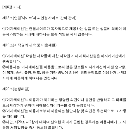
[
제
6
장 기타
]
제
18
조
(
연결
'
사이트
'
과 피연결
'
사이트
'
간의 관계
)
①
'이지케이션
'
는 연결사이트가 독자적으로 제공하는 상품 또는 상품에 의하여 이
용자와행하는 거래에 대하서는 보증 책임을 지지 않습니다
.
제
19
조
(
저작권의 귀속 및 이용제한
)
①
'이지케이션
'
작성한 저작물에 대한 저작권 기타 지적재산권은
이지케이션
에게
귀속합니다
.
②이용자는
'이지케이션
'
를 이용함으로써 얻은 정보를
이지케이션
의 사전 승낙없
이 복제
,
송신
,
출판
,
배포
,
방송 기타 방법에 의하여 영리목적으로 이용하거나 제
3
자에게 이용하게 하여서는 안됩니다
.
제
20
조
(
분쟁해결
)
①
'이지케이션
'
느 이용자가 제기하는 정당한 의견이나 불만을 반영하고 그 피해를
보상처리하기 위하여 피해보상처리기구를 설치·운영합니다
.
②
'이지케이션
'
는 이용자로부터 제출되는 불만사항 및 의견은 우선적으로 그 사항
을 처리합니다
.
③다만
,
제
20
조 제
2
항에 대하여 신속한 처리가 곤란한 경우에는 이용자에게 그 사
유와 처리일정을 즉시 통보해 드립니다
.