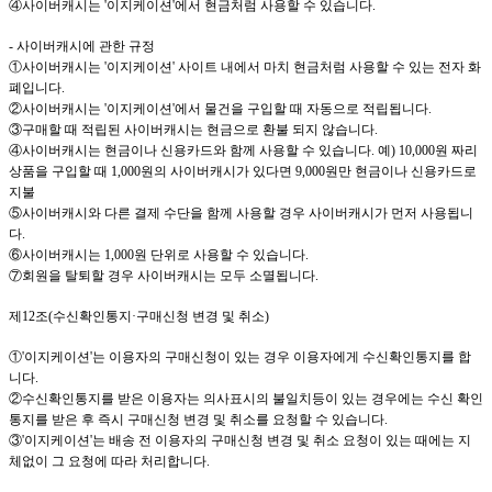
④사이버캐시는
'이지케이션
'
에서 현금처럼 사용할 수 있습니다
.
-
사이버캐시에 관한 규정
①사이버캐시는
'이지케이션
'
사이트 내에서 마치 현금처럼 사용할 수 있는 전자 화
폐입니다
.
②사이버캐시는
'이지케이션
'
에서 물건을 구입할 때 자동으로 적립됩니다
.
③구매할 때 적립된 사이버캐시는 현금으로 환불 되지 않습니다
.
④사이버캐시는 현금이나 신용카드와 함께 사용할 수 있습니다
.
예
) 10,000
원 짜리
상품을 구입할 때
1,000
원의 사이버캐시가 있다면
9,000
원만 현금이나 신용카드로
지불
⑤사이버캐시와 다른 결제 수단을 함께 사용할 경우 사이버캐시가 먼저 사용됩니
다
.
⑥사이버캐시는
1,000
원 단위로 사용할 수 있습니다
.
⑦회원을 탈퇴할 경우 사이버캐시는 모두 소멸됩니다
.
제
12
조
(
수신확인통지·구매신청 변경 및 취소
)
①
'이지케이션
'
는 이용자의 구매신청이 있는 경우 이용자에게 수신확인통지를 합
니다
.
②수신확인통지를 받은 이용자는 의사표시의 불일치등이 있는 경우에는 수신 확인
통지를 받은 후 즉시 구매신청 변경 및 취소를 요청할 수 있습니다
.
③
'이지케이션
'
는 배송 전 이용자의 구매신청 변경 및 취소 요청이 있는 때에는 지
체없이 그 요청에 따라 처리합니다
.