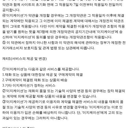
약관과 함께 사이트의 초기화 면에 그 적용일자
7
일 이전부터 적용일자 전일까지
공지합니다
.
④
'이지케이션
'
가 약관을 개정할 경우에는 그 개정약관은 그 적용일자 이후에 체결
되는 계약에만 적용되고 그 이전에 이미 체결된 계약에 대해서는 개정전의 약관조
항이 그대로 적용됩니다
.
다만 이미 계약을 체결한 이용자가 개정약관 조항의 적용
을 받기를 원하는 뜻을 제
3
항에 의한 개정약관의 공지기간내에
'이지케이션
'
에 송
신하여
'이지케이션
'
의 동의를 받은 경우에는 개정약관조항이 적용됩니다
.
⑤ 이 약관에서 정하지 아니한 사항과 이 약관의 해석에 관하여는 정부가 제정한 전
자거래소비자 보호지침 및 관계 법령 또는 상관례에 따릅니다
.
제
4
조
(
서비스의 제공 및 변경
)
①
'이지케이션
'
는 다음과 같은 서비스를 제공합니다
.
1.
재화 또는 상품에 대한정보 제공 및 구매계약의 체결
2.
구매계약이 체결된 재화 또는 상품의 배송
3.
기타
이지케이션
가 정하는 서비스
②
'이지케이션
'
는 재화의 품절 또는 기술적 사양의 변경 등의 경우에는 장차 체결되
는 계약에 의해 제공할 재화·상품의 내용을 변경할 수 있습니다
.
③
'이지케이션
'
가 제공하기로 이용자와 계약을 체결한 서비스의 내용을 재화의 품
절 또는 기술적 사양의 변경 등의 사유로 변경할 경우에는
'이지케이션
'
는 이로 인
하여 이용자가 입은 손해를 배상하지 아니합니다
.
단
, '이지케이션
'
에게 고의 또는
과실이 있는 경우에는 그러하지 아니합니다
.