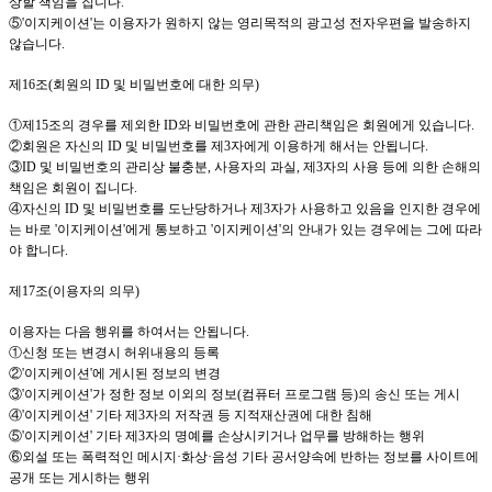
상할 책임을 집니다
.
⑤
'이지케이션
'
는 이용자가 원하지 않는 영리목적의 광고성 전자우편을 발송하지
않습니다
.
제
16
조
(
회원의
ID
및 비밀번호에 대한 의무
)
①제
15
조의 경우를 제외한
ID
와 비밀번호에 관한 관리책임은 회원에게 있습니다
.
②회원은 자신의
ID
및 비밀번호를 제
3
자에게 이용하게 해서는 안됩니다
.
③
ID
및 비밀번호의 관리상 불충분
,
사용자의 과실
,
제
3
자의 사용 등에 의한 손해의
책임은 회원이 집니다
.
④자신의
ID
및 비밀번호를 도난당하거나 제
3
자가 사용하고 있음을 인지한 경우에
는 바로
'이지케이션
'
에게 통보하고
'이지케이션
'
의 안내가 있는 경우에는 그에 따라
야 합니다
.
제
17
조
(
이용자의 의무
)
이용자는 다음 행위를 하여서는 안됩니다
.
①신청 또는 변경시 허위내용의 등록
②
'이지케이션
'
에 게시된 정보의 변경
③
'이지케이션
'
가 정한 정보 이외의 정보
(
컴퓨터 프로그램 등
)
의 송신 또는 게시
④
'이지케이션
'
기타 제
3
자의 저작권 등 지적재산권에 대한 침해
⑤
'이지케이션
'
기타 제
3
자의 명예를 손상시키거나 업무를 방해하는 행위
⑥외설 또는 폭력적인 메시지·화상·음성 기타 공서양속에 반하는 정보를 사이트에
공개 또는 게시하는 행위