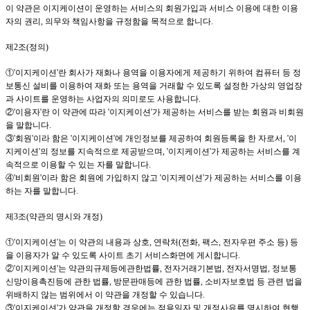
이 약관은 이지케이션이 운영하는 서비스의 회원가입과 서비스 이용에 대한 이용
자의 권리
,
의무와 책임사항을 규정함을 목적으로 합니다
.
제
2
조
(
정의
)
①
'이지케이션
'
란 회사가 재화나 용역을 이용자에게 제공하기 위하여 컴퓨터 등 정
보통신 설비를 이용하여 재화 또는 용역을 거래할 수 있도록 설정한 가상의 영업장
과 사이트를 운영하는 사업자의 의미로도 사용합니다
.
②
'
이용자
'
란 이 약관에 따라
'이지케이션
'
가 제공하는 서비스를 받는 회원과 비회원
을 말합니다
.
③
'
회원
'
이라 함은
'이지케이션
'
에 개인정보를 제공하여 회원등록을 한 자로서
, '이
지케이션
'
의 정보를 지속적으로 제공받으며
, '이지케이션
'
가 제공하는 서비스를 계
속적으로 이용할 수 있는 자를 말합니다
.
④
'
비회원
'
이라 함은 회원에 가입하지 않고
'이지케이션
'
가 제공하는 서비스를 이용
하는 자를 말합니다
.
제
3
조
(
약관의 명시와 개정
)
①
'이지케이션
'
는 이 약관의 내용과 상호
,
연락처
(
전화
,
팩스
,
전자우편 주소 등
)
등
을 이용자가 알 수 있도록 사이트 초기 서비스화면에 게시합니다
.
②
'이지케이션
'
는 약관의규제등에관한법률
,
전자거래기본법
,
전자서명법
,
정보통
신망이용촉진등에 관한 법률
,
방문판매등에 관한 법률
,
소비자보호법 등 관련 법을
위배하지 않는 범위에서 이 약관을 개정할 수 있습니다
.
③
'이지케이션
'
가 약관을 개정할 경우에는 적용일자 및 개정사유를 명시하여 현행