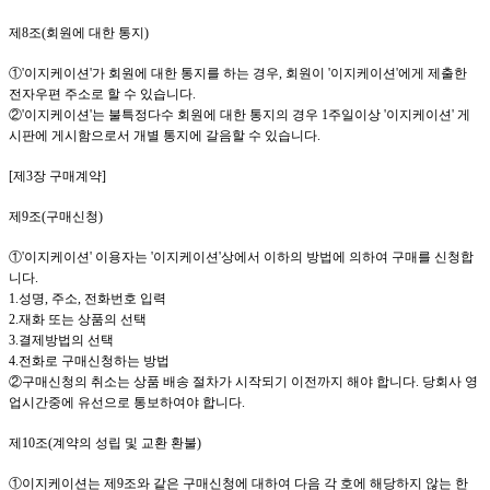
제
8
조
(
회원에 대한 통지
)
①
'이지케이션
'
가 회원에 대한 통지를 하는 경우
,
회원이
'이지케이션
'
에게 제출한
전자우편 주소로 할 수 있습니다
.
②
'이지케이션
'
는 불특정다수 회원에 대한 통지의 경우
1
주일이상
'이지케이션
'
게
시판에 게시함으로서 개별 통지에 갈음할 수 있습니다
.
[
제
3
장 구매계약
]
제
9
조
(
구매신청
)
①
'이지케이션
'
이용자는
'이지케이션
'
상에서 이하의 방법에 의하여 구매를 신청합
니다
.
1.
성명
,
주소
,
전화번호 입력
2.
재화 또는 상품의 선택
3.
결제방법의 선택
4.
전화로 구매신청하는 방법
②구매신청의 취소는 상품 배송 절차가 시작되기 이전까지 해야 합니다
.
당회사 영
업시간중에 유선으로 통보하여야 합니다
.
제
10
조
(
계약의 성립 및 교환 환불
)
①
이지케이션
는 제
9
조와 같은 구매신청에 대하여 다음 각 호에 해당하지 않는 한