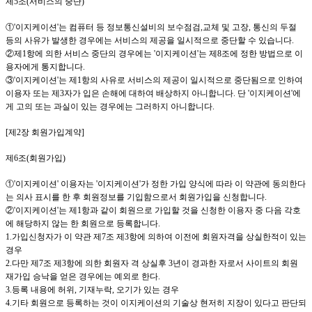
제
5
조
(
서비스의 중단
)
①
'이지케이션
'
는 컴퓨터 등 정보통신설비의 보수점검
,
교체 및 고장
,
통신의 두절
등의 사유가 발생한 경우에는 서비스의 제공을 일시적으로 중단할 수 있습니다
.
②제
1
항에 의한 서비스 중단의 경우에는
'이지케이션
'
는 제
8
조에 정한 방법으로 이
용자에게 통지합니다
.
③
'이지케이션
'
는 제
1
항의 사유로 서비스의 제공이 일시적으로 중단됨으로 인하여
이용자 또는 제
3
자가 입은 손해에 대하여 배상하지 아니합니다
.
단
'이지케이션
'
에
게 고의 또는 과실이 있는 경우에는 그러하지 아니합니다
.
[
제
2
장 회원가입계약
]
제
6
조
(
회원가입
)
①
'이지케이션
'
이용자는
'이지케이션
'
가 정한 가입 양식에 따라 이 약관에 동의한다
는 의사 표시를 한 후 회원정보를 기입함으로서 회원가입을 신청합니다
.
②
'이지케이션
'
는 제
1
항과 같이 회원으로 가입할 것을 신청한 이용자 중 다음 각호
에 해당하지 않는 한 회원으로 등록합니다
.
1.
가입신청자가 이 약관 제
7
조 제
3
항에 의하여 이전에 회원자격을 상실한적이 있는
경우
2.
다만 제
7
조 제
3
항에 의한 회원자 격 상실후
3
년이 경과한 자로서 사이트의 회원
재가입 승낙을 얻은 경우에는 예외로 한다
.
3.
등록 내용에 허위
,
기재누락
,
오기가 있는 경우
4.
기타 회원으로 등록하는 것이
이지케이션
의 기술상 현저히 지장이 있다고 판단되